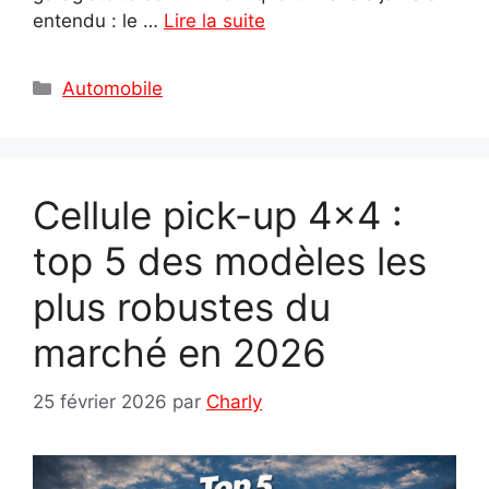
entendu : le …
Lire la suite
Catégories
Automobile
Cellule pick-up 4×4 :
top 5 des modèles les
plus robustes du
marché en 2026
25 février 2026
par
Charly