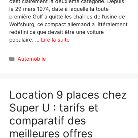
c’est clairement la deuxième catégorie. Depuis
le 29 mars 1974, date à laquelle la toute
première Golf a quitté les chaînes de l’usine de
Wolfsburg, ce compact allemand a littéralement
redéfini ce que devait être une voiture
populaire. …
Lire la suite
Catégories
Automobile
Location 9 places chez
Super U : tarifs et
comparatif des
meilleures offres